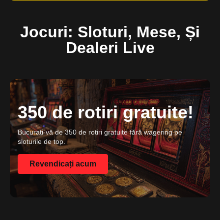
Jocuri: Sloturi, Mese, Și
Dealeri Live
350 de rotiri gratuite!
Bucurați-vă de 350 de rotiri gratuite fără wagering pe
sloturile de top.
Revendicați acum