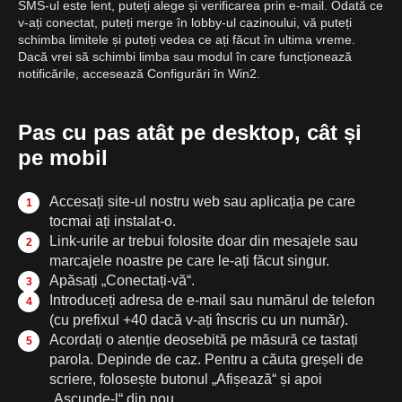
SMS-ul este lent, puteți alege și verificarea prin e-mail. Odată ce
v-ați conectat, puteți merge în lobby-ul cazinoului, vă puteți
schimba limitele și puteți vedea ce ați făcut în ultima vreme.
Dacă vrei să schimbi limba sau modul în care funcționează
notificările, accesează Configurări în Win2.
Pas cu pas atât pe desktop, cât și
pe mobil
Accesați site-ul nostru web sau aplicația pe care
tocmai ați instalat-o.
Link-urile ar trebui folosite doar din mesajele sau
marcajele noastre pe care le-ați făcut singur.
Apăsați „Conectați-vă“.
Introduceți adresa de e-mail sau numărul de telefon
(cu prefixul +40 dacă v-ați înscris cu un număr).
Acordați o atenție deosebită pe măsură ce tastați
parola. Depinde de caz. Pentru a căuta greșeli de
scriere, folosește butonul „Afișează“ și apoi
„Ascunde-l“ din nou.