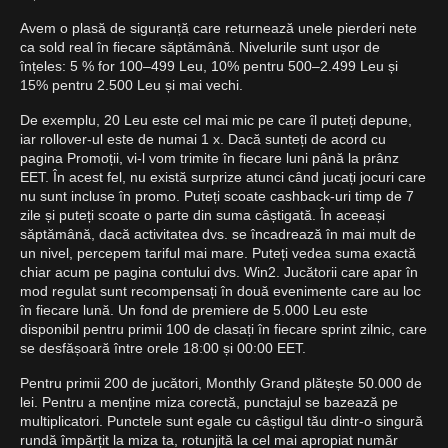
Avem o plasă de siguranță care returnează unele pierderi nete
ca sold real în fiecare săptămână. Nivelurile sunt ușor de
înțeles: 5 % for 100–499 Leu, 10% pentru 500–2.499 Leu și
15% pentru 2.500 Leu și mai vechi.
De exemplu, 20 Leu este cel mai mic pe care îl puteți depune,
iar rollover-ul este de numai 1 x. Dacă sunteți de acord cu
pagina Promoții, vi-l vom trimite în fiecare luni până la prânz
EET. În acest fel, nu există surprize atunci când jucați jocuri care
nu sunt incluse în promo. Puteți scoate cashback-uri timp de 7
zile și puteți scoate o parte din suma câștigată. În aceeași
săptămână, dacă activitatea dvs. se încadrează în mai mult de
un nivel, percepem tariful mai mare. Puteți vedea suma exactă
chiar acum pe pagina contului dvs. Win2. Jucătorii care apar în
mod regulat sunt recompensați în două evenimente care au loc
în fiecare lună. Un fond de premiere de 5.000 Leu este
disponibil pentru primii 100 de clasați în fiecare sprint zilnic, care
se desfășoară între orele 18:00 și 00:00 EET.
Pentru primii 200 de jucători, Monthly Grand plătește 50.000 de
lei. Pentru a menține miza corectă, punctajul se bazează pe
multiplicatori. Punctele sunt egale cu câștigul tău dintr-o singură
rundă împărțit la miza ta, rotunjită la cel mai apropiat număr