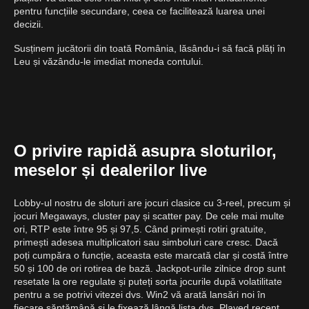
pentru funcțiile secundare, ceea ce facilitează luarea unei
decizii.
Susținem jucătorii din toată România, lăsându-i să facă plăți în
Leu și văzându-le imediat moneda contului.
O privire rapidă asupra sloturilor,
meselor și dealerilor live
Lobby-ul nostru de sloturi are jocuri clasice cu 3‑reel, precum și
jocuri Megaways, cluster pay și scatter pay. De cele mai multe
ori, RTP este între 95 și 97,5. Când primești rotiri gratuite,
primești adesea multiplicatori sau simboluri care cresc. Dacă
poți cumpăra o funcție, aceasta este marcată clar și costă între
50 și 100 de ori rotirea de bază. Jackpot-urile zilnice drop sunt
resetate la ore regulate și puteți sorta jocurile după volatilitate
pentru a se potrivi vitezei dvs. Win2 vă arată lansări noi în
fiecare săptămână și le fixează lângă lista dvs. Played recent,