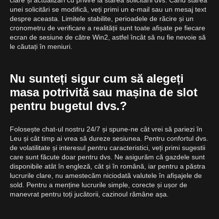
clare și actualizări cu privire la starea solicitării dvs. Când starea
unei solicitări se modifică, veți primi un e-mail sau un mesaj text
despre aceasta. Limitele stabilite, perioadele de răcire și un
cronometru de verificare a realității sunt toate afișate pe fiecare
ecran de sesiune de către Win2, astfel încât să nu fie nevoie să
le căutați în meniuri.
Nu sunteți sigur cum să alegeți
masa potrivită sau mașina de slot
pentru bugetul dvs.?
Folosește chat-ul nostru 24/7 și spune-ne cât vrei să pariezi în
Leu și cât timp ai vrea să dureze sesiunea. Pentru confortul dvs.
de volatilitate și interesul pentru caracteristici, veți primi sugestii
care sunt făcute doar pentru dvs. Ne asigurăm că gazdele sunt
disponibile atât în engleză, cât și în română, iar pentru a păstra
lucrurile clare, nu amestecăm niciodată valutele în afișajele de
sold. Pentru a menține lucrurile simple, corecte și ușor de
manevrat pentru toți jucătorii, cazinoul rămâne așa.