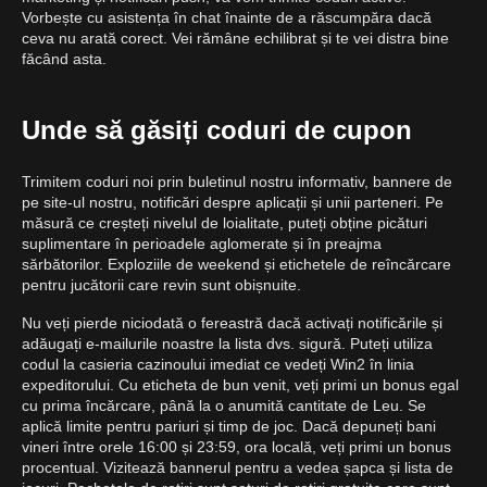
Vorbește cu asistența în chat înainte de a răscumpăra dacă
ceva nu arată corect. Vei rămâne echilibrat și te vei distra bine
făcând asta.
Unde să găsiți coduri de cupon
Trimitem coduri noi prin buletinul nostru informativ, bannere de
pe site-ul nostru, notificări despre aplicații și unii parteneri. Pe
măsură ce creșteți nivelul de loialitate, puteți obține picături
suplimentare în perioadele aglomerate și în preajma
sărbătorilor. Exploziile de weekend și etichetele de reîncărcare
pentru jucătorii care revin sunt obișnuite.
Nu veți pierde niciodată o fereastră dacă activați notificările și
adăugați e-mailurile noastre la lista dvs. sigură. Puteți utiliza
codul la casieria cazinoului imediat ce vedeți Win2 în linia
expeditorului. Cu eticheta de bun venit, veți primi un bonus egal
cu prima încărcare, până la o anumită cantitate de Leu. Se
aplică limite pentru pariuri și timp de joc. Dacă depuneți bani
vineri între orele 16:00 și 23:59, ora locală, veți primi un bonus
procentual. Vizitează bannerul pentru a vedea șapca și lista de