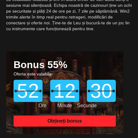
sesiune mai silențioasă. Echipa noastră de cazinouri ține un ochi
pe securitate și plăți 24 de ore pe zi, 7 zile pe săptămână. Win2
trimite alerte în timp real pentru retrageri, modificări de
conectare și oferte noi. Ține-te de Leu și bucură-te de un joc lin
cu instrumente care funcționează pentru tine.
Bonus 55%
Oferta este valabila:
52
12
28
Ore
Minute
Secunde
Obțineți bonus