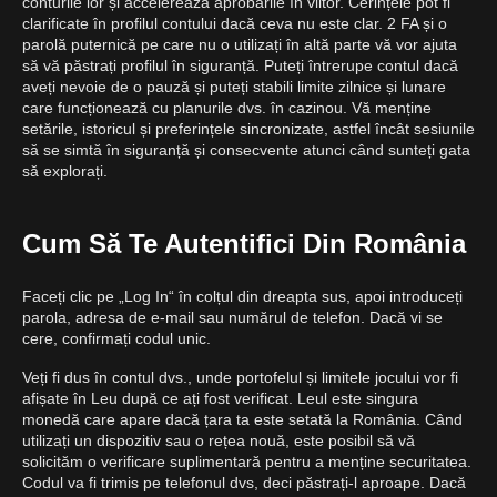
conturile lor și accelerează aprobările în viitor. Cerințele pot fi
clarificate în profilul contului dacă ceva nu este clar. 2 FA și o
parolă puternică pe care nu o utilizați în altă parte vă vor ajuta
să vă păstrați profilul în siguranță. Puteți întrerupe contul dacă
aveți nevoie de o pauză și puteți stabili limite zilnice și lunare
care funcționează cu planurile dvs. în cazinou. Vă menține
setările, istoricul și preferințele sincronizate, astfel încât sesiunile
să se simtă în siguranță și consecvente atunci când sunteți gata
să explorați.
Cum Să Te Autentifici Din România
Faceți clic pe „Log In“ în colțul din dreapta sus, apoi introduceți
parola, adresa de e-mail sau numărul de telefon. Dacă vi se
cere, confirmați codul unic.
Veți fi dus în contul dvs., unde portofelul și limitele jocului vor fi
afișate în Leu după ce ați fost verificat. Leul este singura
monedă care apare dacă țara ta este setată la România. Când
utilizați un dispozitiv sau o rețea nouă, este posibil să vă
solicităm o verificare suplimentară pentru a menține securitatea.
Codul va fi trimis pe telefonul dvs, deci păstrați-l aproape. Dacă